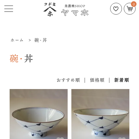
0
ホーム
>
碗・丼
碗・丼
おすすめ順
|
価格順
|
新着順