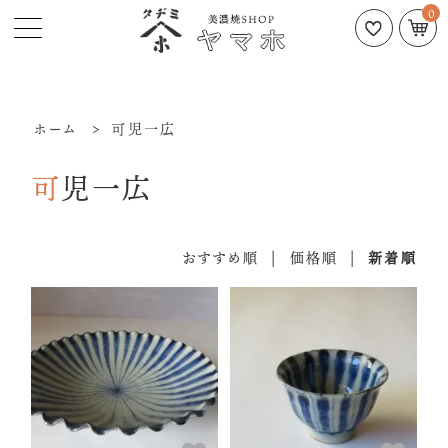
0
ホーム
>
可児一広
可児一広
おすすめ順
|
価格順
|
新着順