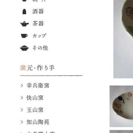
酒器
茶器
カップ
その他
窯元・作り手
幸兵衛窯
快山窯
玉山窯
知山陶苑