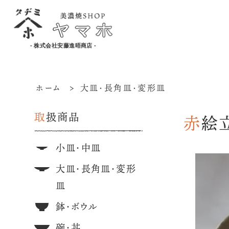
- 株式会社安藤進晤商店 -
ホーム
>
大皿・長角皿・変形皿
取扱商品
赤
小皿・中皿
大皿・長角皿・変形
皿
鉢・ボウル
碗・丼