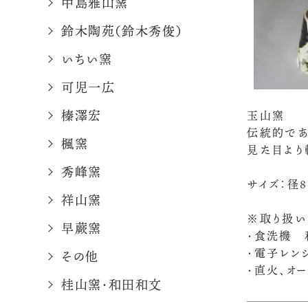
中島雅山窯
鈴木陶苑（鈴木秀俊）
いちい窯
可児一広
榛澤宏
玉山窯
伝統的であ
楓窯
見た目より
秀峰窯
サイズ：径8
祥山窯
※取り扱い
早蕨窯
・食洗機 
・電子レン
その他
・直火、オ
桂山窯・和田和文