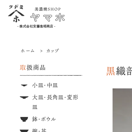
- 株式会社安藤進晤商店 -
ホーム
>
カップ
取扱商品
黒織
小皿・中皿
大皿・長角皿・変形
皿
鉢・ボウル
碗・丼