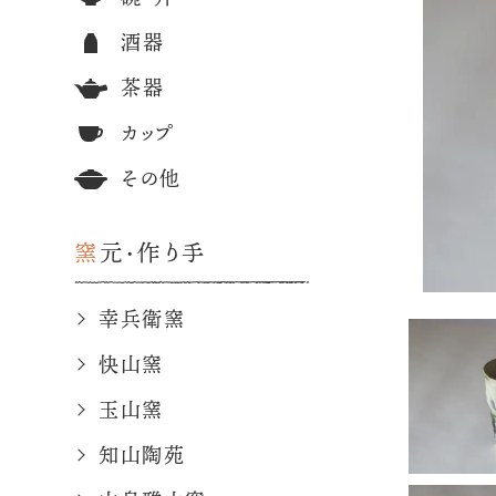
酒器
茶器
カップ
その他
窯元・作り手
幸兵衛窯
快山窯
玉山窯
知山陶苑