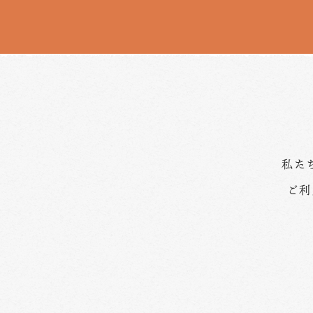
私た
ご利