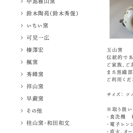
中島雅山窯
鈴木陶苑（鈴木秀俊）
いちい窯
可児一広
榛澤宏
玉山窯
伝統的であ
楓窯
ご家族、ご
また黒織部
秀峰窯
ご利用くだ
祥山窯
サイズ： ツ
早蕨窯
※取り扱い
その他
・食洗機 
桂山窯・和田和文
・電子レン
・直火、オ