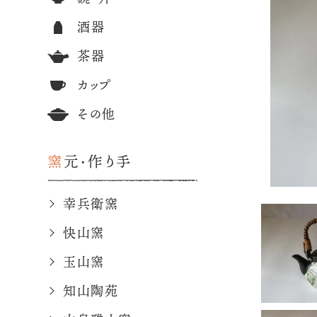
酒器
茶器
カップ
その他
窯元・作り手
幸兵衛窯
快山窯
玉山窯
知山陶苑