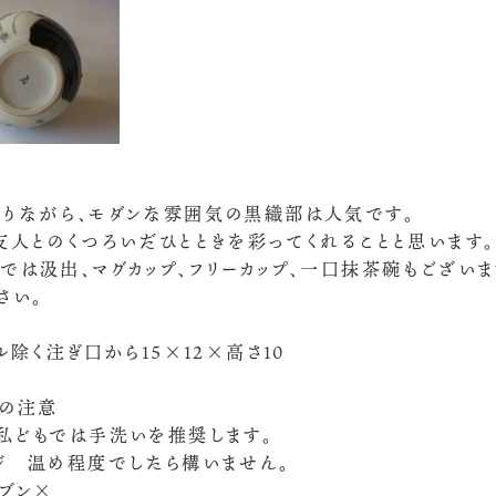
りながら、モダンな雰囲気の黒織部は人気です。
友人とのくつろいだひとときを彩ってくれることと思います。
では汲出、マグカップ、フリーカップ、一口抹茶碗もござい
さい。
ル除く注ぎ口から15×12×高さ10
の注意
私どもでは手洗いを推奨します。
ジ 温め程度でしたら構いません。
ーブン×