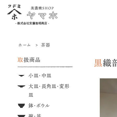
- 株式会社安藤進晤商店 -
ホーム
>
茶器
取扱商品
黒
小皿・中皿
大皿・長角皿・変形
皿
鉢・ボウル
碗・丼