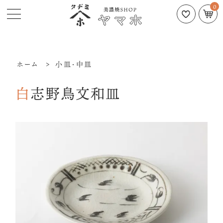
0
ホーム
>
小皿・中皿
白志野鳥文和皿