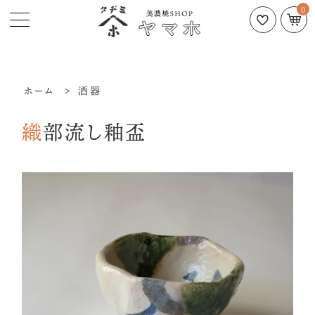
0
ホーム
>
酒器
織部流し釉盃