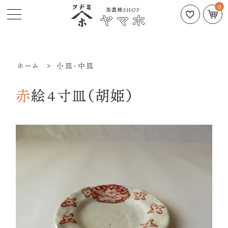
0
ホーム
>
小皿・中皿
赤絵4寸皿（胡姫）