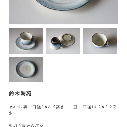
鈴木陶苑
サイズ：碗 口径8✕6.5高さ 皿 口径14.2✕2.2高
さ
※取り扱いの注意