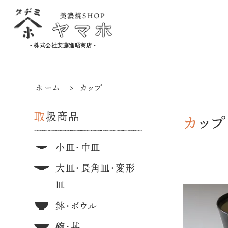
- 株式会社安藤進晤商店 -
ホーム
>
カップ
取扱商品
カップ
小皿・中皿
大皿・長角皿・変形
皿
鉢・ボウル
碗・丼