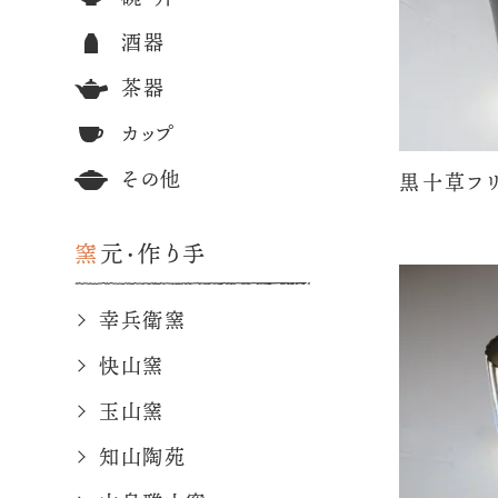
酒器
茶器
カップ
その他
黒十草フ
窯元・作り手
幸兵衛窯
快山窯
玉山窯
知山陶苑