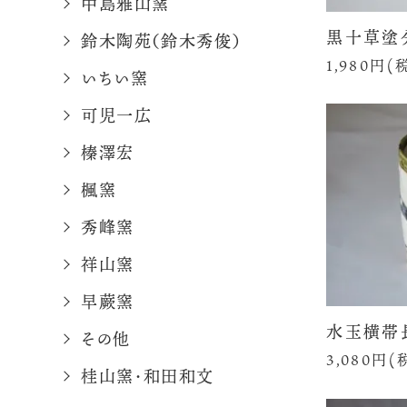
中島雅山窯
黒十草塗
鈴木陶苑（鈴木秀俊）
1,980円(
いちい窯
可児一広
榛澤宏
楓窯
秀峰窯
祥山窯
早蕨窯
水玉横帯
その他
3,080円(
桂山窯・和田和文