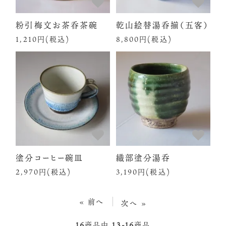
粉引梅文お茶呑茶碗
乾山絵替湯呑揃（五客）
1,210円(税込)
8,800円(税込)
塗分コーヒー碗皿
織部塗分湯呑
2,970円(税込)
3,190円(税込)
« 前へ
次へ »
16
商品中
13-16
商品