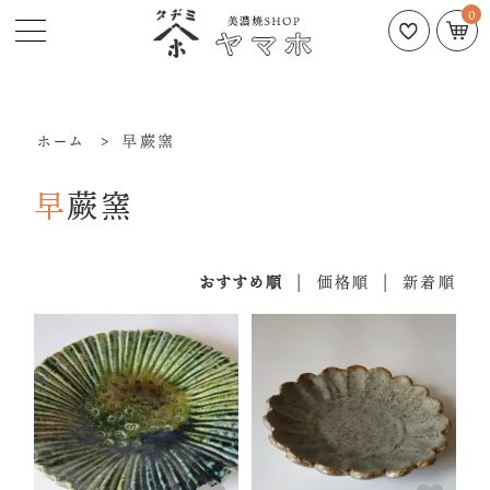
0
ホーム
>
早蕨窯
早蕨窯
おすすめ順
|
価格順
|
新着順