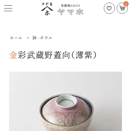
0
ホーム
>
鉢・ボウル
金彩武蔵野蓋向（薄紫）