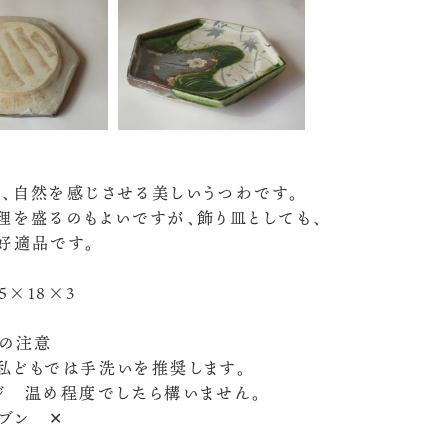
、自然を感じさせる美しいうつわです。
理を盛るのもよいですが、飾り皿としても、
好適品です。
.5×18×3
の注意
私どもでは手洗いを推奨します。
ジ 温め程度でしたら構いません。
ーブン ✕