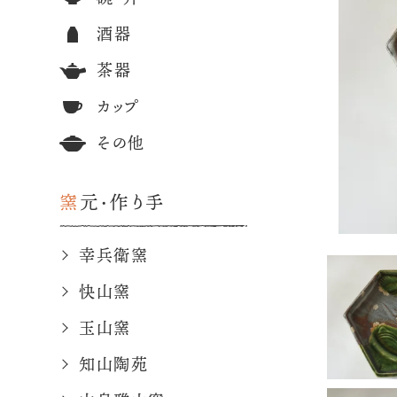
酒器
茶器
カップ
その他
窯元・作り手
幸兵衛窯
快山窯
玉山窯
知山陶苑