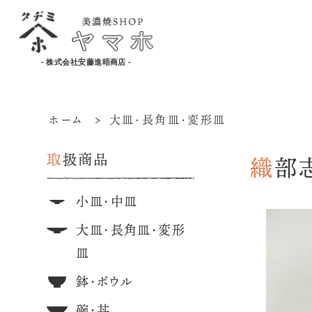
- 株式会社安藤進晤商店 -
ホーム
>
大皿・長角皿・変形皿
取扱商品
織
小皿・中皿
大皿・長角皿・変形
皿
鉢・ボウル
碗・丼