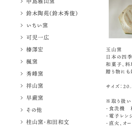
中島雅山窯
鈴木陶苑（鈴木秀俊）
いちい窯
可児一広
榛澤宏
玉山窯
日本の四季
楓窯
和菓子、料
贈り物にも
秀峰窯
祥山窯
サイズ：20
早蕨窯
※取り扱い
・食洗機 
その他
・電子レン
桂山窯・和田和文
・直火、オ