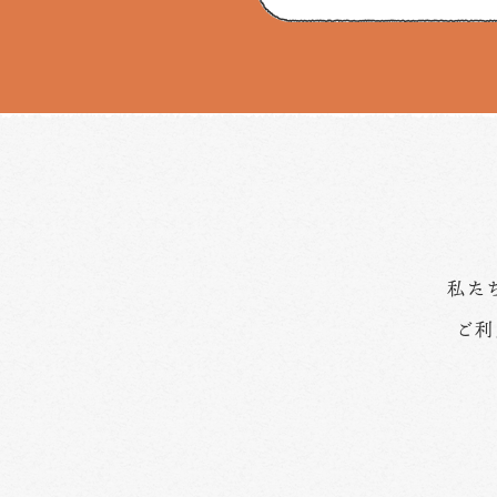
私た
ご利