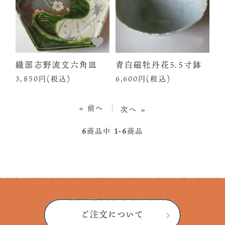
織部志野流文六角皿
青白磁牡丹花5.5寸鉢
3,850円(税込)
6,600円(税込)
« 前へ
次へ »
6
商品中
1-6
商品
ご注文について